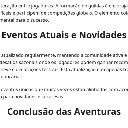
nteração entre jogadores. A formação de guildas é encora
íceis e participem de competições globais. O elemento cola
mental para o sucesso.
Eventos Atuais e Novidades
atualizado regularmente, mantendo a comunidade ativa e 
 desafios sazonais onde os jogadores podem ganhar recom
neve e decorações festivas. Esta atualização não apenas t
emporárias.
 eventos únicos que muitas vezes estão alinhados com acon
a para novidades e surpresas.
Conclusão das Aventuras