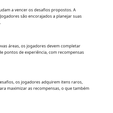
udam a vencer os desafios propostos. A
. Jogadores são encorajados a planejar suas
.
novas áreas, os jogadores devem completar
 de pontos de experiência, com recompensas
safios, os jogadores adquirem itens raros,
l para maximizar as recompensas, o que também