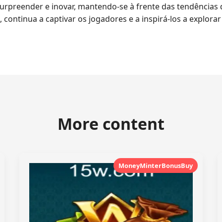
rpreender e inovar, mantendo-se à frente das tendências d
ontinua a captivar os jogadores e a inspirá-los a explora
More content
MoneyMinterBonusBuy