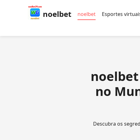
noelbet
noelbet
Esportes virtuai
noelbet
no Mun
Descubra os segredo