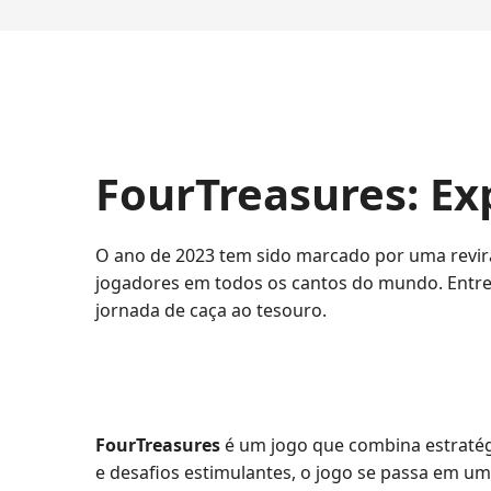
FourTreasures: Ex
O ano de 2023 tem sido marcado por uma revir
jogadores em todos os cantos do mundo. Entre
jornada de caça ao tesouro.
FourTreasures
é um jogo que combina estratég
e desafios estimulantes, o jogo se passa em u