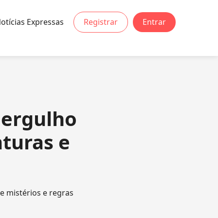
otícias Expressas
Registrar
Entrar
Mergulho
turas e
e mistérios e regras