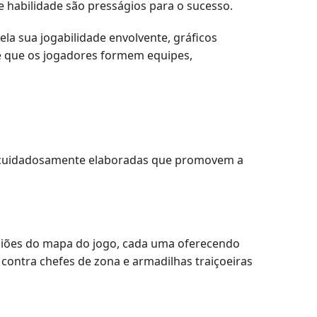
 e habilidade são presságios para o sucesso.
a sua jogabilidade envolvente, gráficos
te que os jogadores formem equipes,
as cuidadosamente elaboradas que promovem a
egiões do mapa do jogo, cada uma oferecendo
 contra chefes de zona e armadilhas traiçoeiras