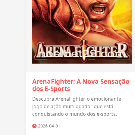
ArenaFighter: A Nova Sensação
dos E-Sports
Descubra ArenaFighter, o emocionante
jogo de ação multijogador que está
conquistando o mundo dos e-sports.
2026-04-01