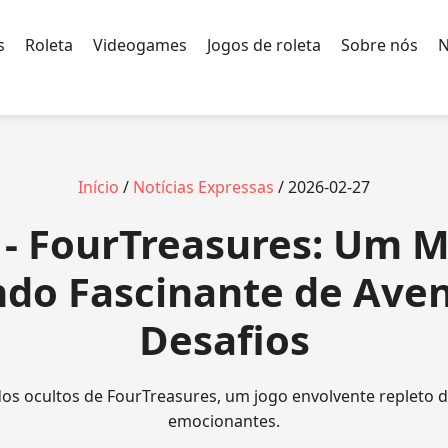
s
Roleta
Videogames
Jogos de roleta
Sobre nós
N
Início
/
Notícias Expressas
/ 2026-02-27
 - FourTreasures: Um 
do Fascinante de Aven
Desafios
s ocultos de FourTreasures, um jogo envolvente repleto d
emocionantes.