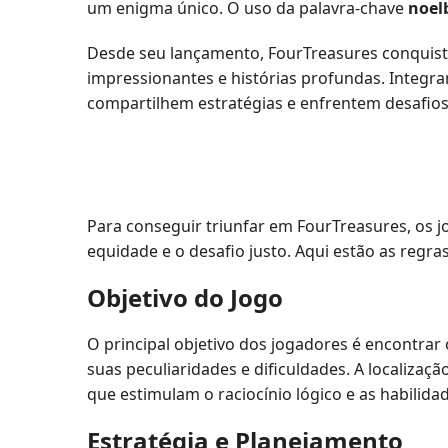
um enigma único. O uso da palavra-chave
noel
Desde seu lançamento, FourTreasures conquist
impressionantes e histórias profundas. Integr
compartilhem estratégias e enfrentem desafios
Para conseguir triunfar em FourTreasures, os
equidade e o desafio justo. Aqui estão as regra
Objetivo do Jogo
O principal objetivo dos jogadores é encontra
suas peculiaridades e dificuldades. A localizaç
que estimulam o raciocínio lógico e as habilid
Estratégia e Planejamento