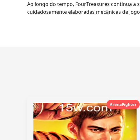
Ao longo do tempo, FourTreasures continua a su
cuidadosamente elaboradas mecânicas de jogo, c
ArenaFighter