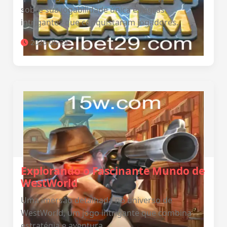
sobre sua jogabilidade única e regras
intrigantes que conquistaram jogadores.
2026-05-28
Explorando o Fascinante Mundo de
WestWorld
Uma imersão detalhada no universo de
WestWorld, um jogo intrigante que combina
estratégia e aventura.