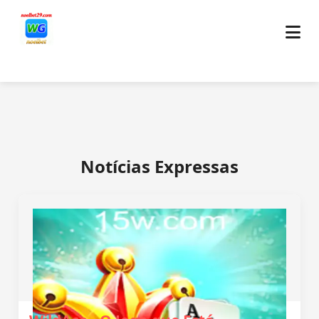
Notícias Expressas