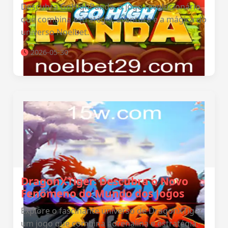
Descubra GoHighPanda, o jogo revolucionário
que combina estratégia, aventura e a mágica do
universo Noelbet.
2026-05-30
DragonXTiger: Descubra o Novo
Fenômeno do Mundo dos Jogos
Explore o fascinante universo de DragonXTiger,
um jogo que combina adrenalina e estratégia.