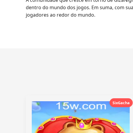
A comunidade que cresce em torno de GizaNig
dentro do mundo dos jogos. Em suma, com suas r
jogadores ao redor do mundo.
SixGacha