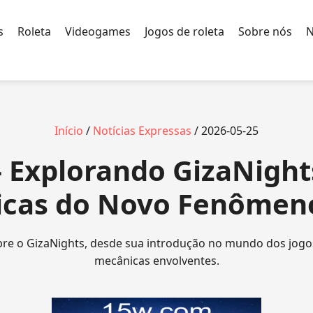
s
Roleta
Videogames
Jogos de roleta
Sobre nós
N
Início
/
Notícias Expressas
/ 2026-05-25
- Explorando GizaNight
icas do Novo Fenômeno
re o GizaNights, desde sua introdução no mundo dos jogos
mecânicas envolventes.