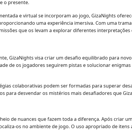
e o presente.
mentada e virtual se incorporam ao jogo, GizaNights ofer
proporcionando uma experiência imersiva. Com uma trama ri
issões que os levam a explorar diferentes interpretações 
, GizaNights visa criar um desafio equilibrado para novo
dade de os jogadores seguirem pistas e solucionar enigma
atégias colaborativas podem ser formadas para superar de
tos para desvendar os mistérios mais desafiadores que Giza
 cheio de nuances que fazem toda a diferença. Após criar u
ocaliza-os no ambiente de jogo. O uso apropriado de itens 