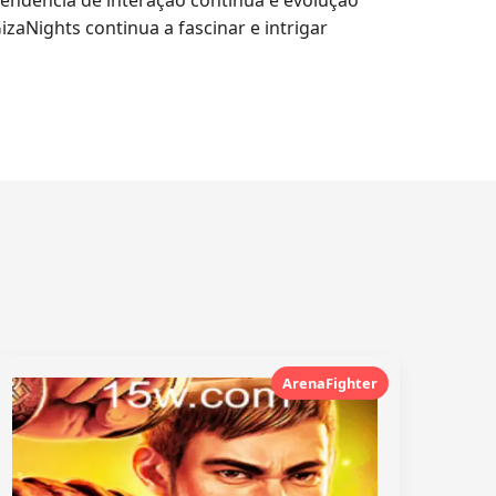
ndência de interação contínua e evolução
zaNights continua a fascinar e intrigar
ArenaFighter