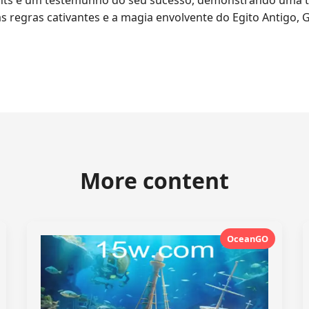
hts é um testemunho do seu sucesso, demonstrando uma te
egras cativantes e a magia envolvente do Egito Antigo, Gi
More content
OceanGO