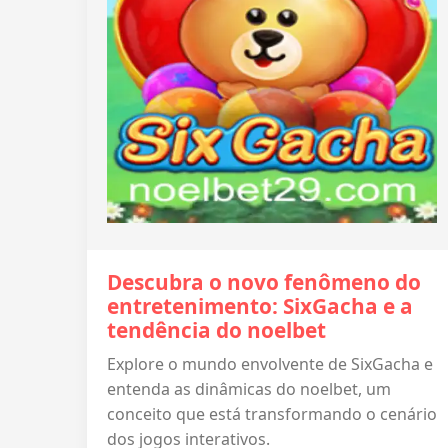
Descubra o novo fenômeno do
entretenimento: SixGacha e a
tendência do noelbet
Explore o mundo envolvente de SixGacha e
entenda as dinâmicas do noelbet, um
conceito que está transformando o cenário
dos jogos interativos.