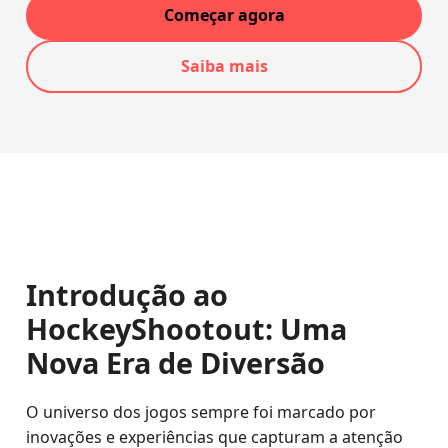
Começar agora
Saiba mais
Introdução ao
HockeyShootout: Uma
Nova Era de Diversão
O universo dos jogos sempre foi marcado por
inovações e experiências que capturam a atenção