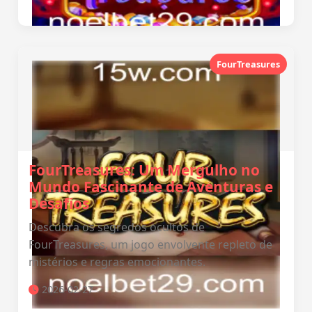
FourTreasures
FourTreasures: Um Mergulho no
Mundo Fascinante de Aventuras e
Desafios
Descubra os segredos ocultos de
FourTreasures, um jogo envolvente repleto de
mistérios e regras emocionantes.
2026-02-27