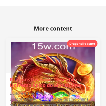
More content
DragonsTreasure
DragonsTreasure: Descubra o
Universo Épico do Slot Online
Explore o emocionante mundo de
DragonsTreasure, um slot de cassino online
que combina aventuras míticas com grandes