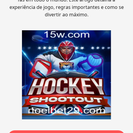
experiência de jogo, regras importantes e como se
divertir ao máximo.