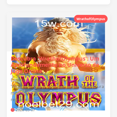
WrathofOlympus
Descubra 'WrathofOlympus': Um
Aprofundamento no Universo do
Jogo Online
Explore o intrigante mundo de
'WrathofOlympus', um jogo online que mistura
mitologia e estratégia. Saiba mais sobre suas
regras e introdução no cenário atual.
2026-05-07