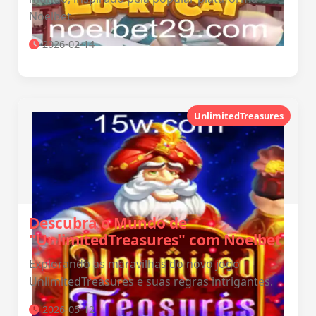
Noelbet.
2026-02-14
UnlimitedTreasures
Descubra o Mundo de
"UnlimitedTreasures" com Noelbet
Explorando as maravilhas do novo jogo
UnlimitedTreasures e suas regras intrigantes.
2026-05-12