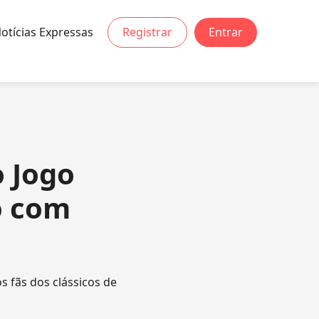
otícias Expressas
Registrar
Entrar
o Jogo
o com
 fãs dos clássicos de