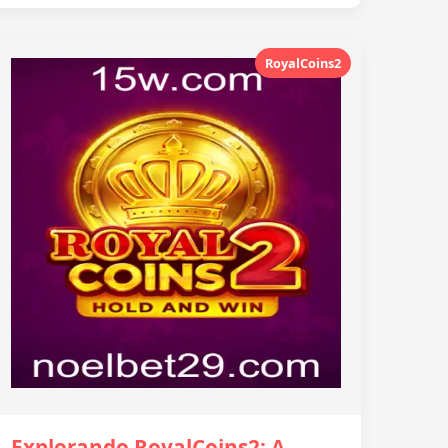
RoyalCoins2
Explorando RoyalCoins2: A