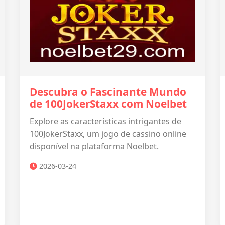
Descubra o Fascinante Mundo
de 100JokerStaxx com Noelbet
Explore as características intrigantes de
100JokerStaxx, um jogo de cassino online
disponível na plataforma Noelbet.
2026-03-24