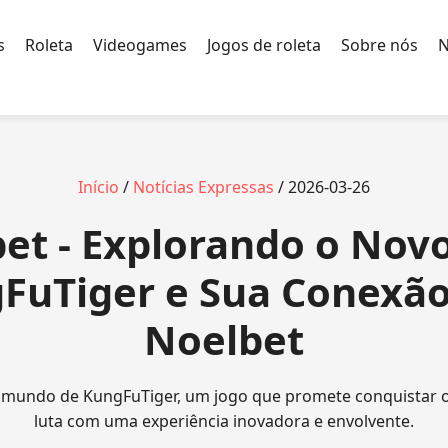
s
Roleta
Videogames
Jogos de roleta
Sobre nós
N
Início
/
Notícias Expressas
/ 2026-03-26
et - Explorando o Nov
FuTiger e Sua Conexã
Noelbet
 mundo de KungFuTiger, um jogo que promete conquistar os
luta com uma experiência inovadora e envolvente.