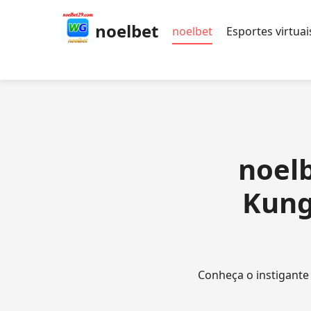
noelbet
noelbet
Esportes virtuai
noelb
Kung
Conheça o instigante