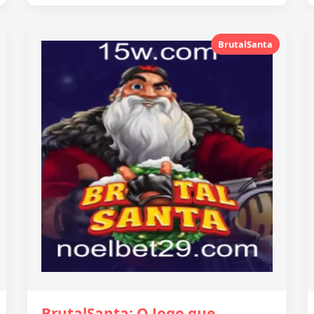
BrutalSanta
BrutalSanta: O Jogo que