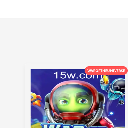
WAROFTHEUNIVERSE