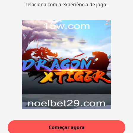
relaciona com a experiência de jogo.
Começar agora