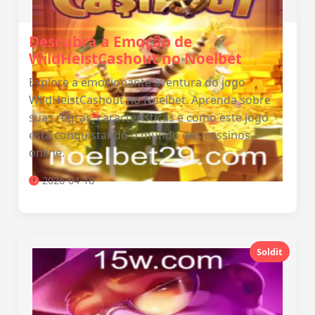
Descubra a Emoção de
WildHeistCashout no Noelbet
Explore a emocionante aventura do jogo
WildHeistCashout no Noelbet. Aprenda sobre
suas regras, características e como este jogo
está conquistando o mundo dos cassinos
online.
2026-04-18
Soldit