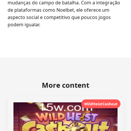
mudanças do campo de batalha. Com a integração
de plataformas como Noelbet, ele oferece um
aspecto social e competitivo que poucos jogos
podem igualar.
More content
WildHeistCashout