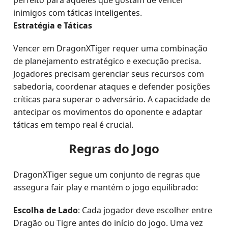
perfeito para aqueles que gostam de vencer
inimigos com táticas inteligentes.
Estratégia e Táticas
Vencer em DragonXTiger requer uma combinação
de planejamento estratégico e execução precisa.
Jogadores precisam gerenciar seus recursos com
sabedoria, coordenar ataques e defender posições
críticas para superar o adversário. A capacidade de
antecipar os movimentos do oponente e adaptar
táticas em tempo real é crucial.
Regras do Jogo
DragonXTiger segue um conjunto de regras que
assegura fair play e mantém o jogo equilibrado:
Escolha de Lado
: Cada jogador deve escolher entre
Dragão ou Tigre antes do início do jogo. Uma vez