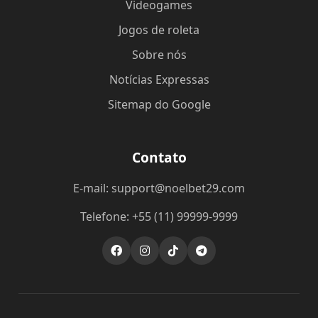
Videogames
Jogos de roleta
Sobre nós
Notícias Expressas
Sitemap do Google
Contato
E-mail: support@noelbet29.com
Telefone: +55 (11) 99999-9999