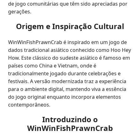
de jogo comunitárias que têm sido apreciadas por
gerações.
Origem e Inspiração Cultural
WinWinFishPrawnCrab é inspirado em um jogo de
dados tradicional asiático conhecido como Hoo Hey
How. Este clássico do sudeste asiático é famoso em
países como China e Vietnam, onde é
tradicionalmente jogado durante celebrações e
festivais. A versão modernizada traz a experiência
para o ambiente digital, mantendo viva a essência
do jogo original enquanto incorpora elementos
contemporâneos.
Introduzindo o
WinWinFishPrawnCrab