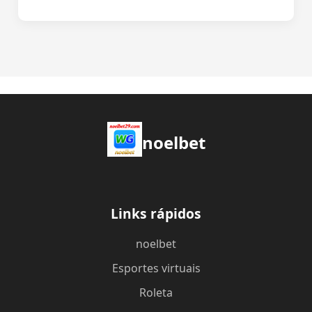
noelbet
Links rápidos
noelbet
Esportes virtuais
Roleta