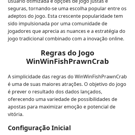
usuário otimizada e opções de jogo justas e
seguras, tornando-se uma escolha popular entre os
adeptos do jogo. Esta crescente popularidade tem
sido impulsionada por uma comunidade de
jogadores que aprecia as nuances e a estratégia do
jogo tradicional combinado com a inovação online.
Regras do Jogo
WinWinFishPrawnCrab
A simplicidade das regras do WinWinFishPrawnCrab
é uma de suas maiores atrações. O objetivo do jogo
é prever o resultado dos dados lançados,
oferecendo uma variedade de possibilidades de
apostas para maximizar emoção e potencial de
vitória.
Configuração Inicial