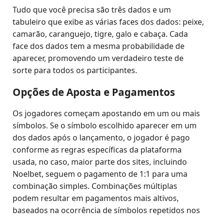
Tudo que você precisa são três dados e um
tabuleiro que exibe as várias faces dos dados: peixe,
camarão, caranguejo, tigre, galo e cabaça. Cada
face dos dados tem a mesma probabilidade de
aparecer, promovendo um verdadeiro teste de
sorte para todos os participantes.
Opções de Aposta e Pagamentos
Os jogadores começam apostando em um ou mais
símbolos. Se o símbolo escolhido aparecer em um
dos dados após o lançamento, o jogador é pago
conforme as regras específicas da plataforma
usada, no caso, maior parte dos sites, incluindo
Noelbet, seguem o pagamento de 1:1 para uma
combinação simples. Combinações múltiplas
podem resultar em pagamentos mais altivos,
baseados na ocorrência de símbolos repetidos nos