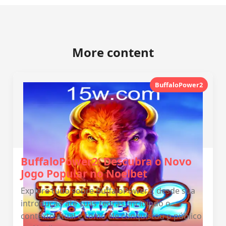
More content
BuffaloPower2
BuffaloPower2: Descubra o Novo
Jogo Popular no Noelbet
Explore tudo sobre BuffaloPower2: desde sua
introdução até suas regras, incluindo o
contexto atual e como ele conquistou o público