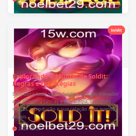
Soldit
Explorando o Mundo de Soldit:
Regras e Estratégias
Descubra tudo sobre Soldit, um jogo inovador
que combina táticas e estratégia, incluindo
regras, introdução e sua relação com eventos
atuais.
2026-02-26