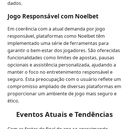
dados.
Jogo Responsável com Noelbet
Em coerência com a atual demanda por jogo
responsável, plataformas como Noelbet têm
implementado uma série de ferramentas para
garantir o bem-estar dos jogadores. São oferecidas
funcionalidades como limites de apostas, pausas
opcionais e assistência personalizada, ajudando a
manter o foco no entretenimento responsável e
seguro. Esta preocupação com o usuário reflete um
compromisso ampliado de diversas plataformas em
proporcionar um ambiente de jogo mais seguro e
ético.
Eventos Atuais e Tendências