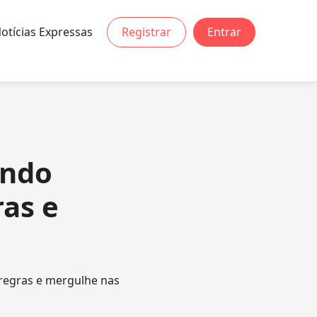
otícias Expressas
Registrar
Entrar
undo
ras e
 regras e mergulhe nas