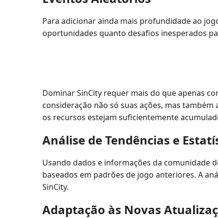
Para adicionar ainda mais profundidade ao jog
oportunidades quanto desafios inesperados para
Dominar SinCity requer mais do que apenas co
consideração não só suas ações, mas também a
os recursos estejam suficientemente acumulado
Análise de Tendências e Estatí
Usando dados e informações da comunidade de
baseados em padrões de jogo anteriores. A anál
SinCity.
Adaptação às Novas Atualiza