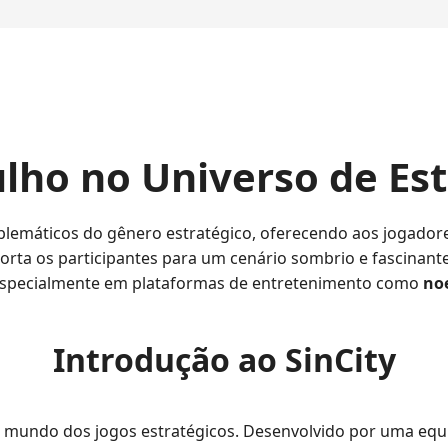
lho no Universo de Est
lemáticos do gênero estratégico, oferecendo aos jogadore
porta os participantes para um cenário sombrio e fascinan
especialmente em plataformas de entretenimento como
no
Introdução ao SinCity
 mundo dos jogos estratégicos. Desenvolvido por uma equ