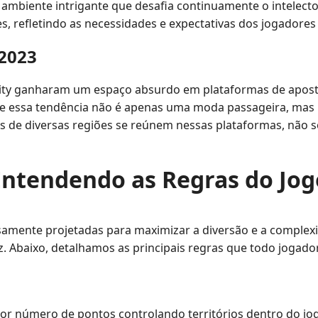
 ambiente intrigante que desafia continuamente o intelect
s, refletindo as necessidades e expectativas dos jogadore
 2023
City ganharam um espaço absurdo em plataformas de apostas
ue essa tendência não é apenas uma moda passageira, mas
s de diversas regiões se reúnem nessas plataformas, não 
Entendendo as Regras do Jog
amente projetadas para maximizar a diversão e a complexid
z. Abaixo, detalhamos as principais regras que todo jogado
aior número de pontos controlando territórios dentro do jog