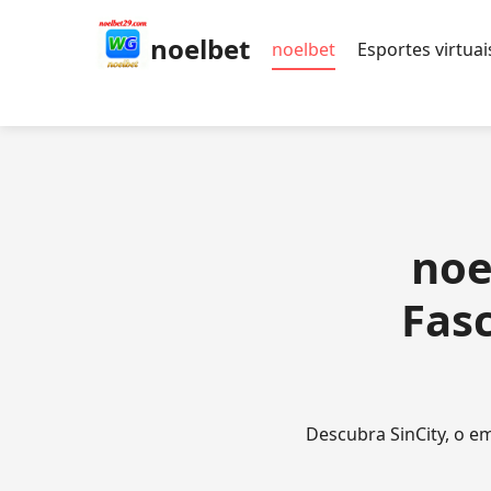
noelbet
noelbet
Esportes virtuai
noe
Fasc
Descubra SinCity, o e